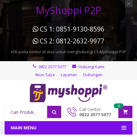
MyShoppi P2P
CS 1: 0851-9130-8596
CS 2: 0812-2632-9977
Klik pada nomor di atas untuk menghubungi CS MyShoppi P2P
0822 2077 5077
Hubungi Kami
Akun Saya
Layanan
Dukungan
0
Call Center:
0822 2077 5077
MAIN MENU