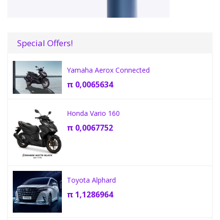
Special Offers!
Yamaha Aerox Connected
π
0,0065634
Honda Vario 160
π
0,0067752
Toyota Alphard
π
1,1286964