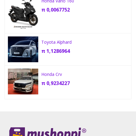
Honda Vario 160
π
0,0067752
Toyota Alphard
π
1,1286964
Honda Crv
π
0,9234227