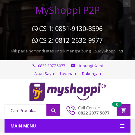
MyShoppi P2P
CS 1: 0851-9130-8596
CS 2: 0812-2632-9977
Klik pada nomor di atas untuk menghubungi CS MyShoppi P2P
0822 2077 5077
Hubungi Kami
Akun Saya
Layanan
Dukungan
0
Call Center:
0822 2077 5077
MAIN MENU