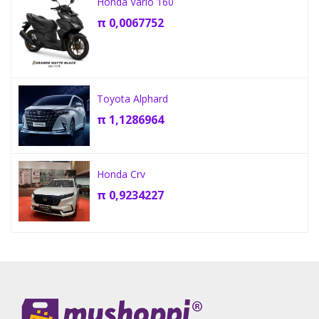
Honda Vario 160
π
0,0067752
Toyota Alphard
π
1,1286964
Honda Crv
π
0,9234227