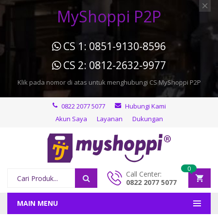
MyShoppi P2P
CS 1: 0851-9130-8596
CS 2: 0812-2632-9977
Klik pada nomor di atas untuk menghubungi CS MyShoppi P2P
0822 2077 5077
Hubungi Kami
Akun Saya
Layanan
Dukungan
0
Call Center:
0822 2077 5077
MAIN MENU