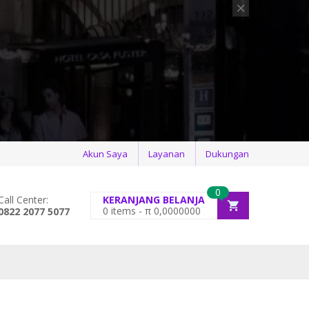
Akun Saya
Layanan
Dukungan
0
Call Center:
KERANJANG BELANJA
0
items -
π
0,0000000
0822 2077 5077