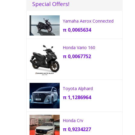
Special Offers!
Yamaha Aerox Connected
π
0,0065634
Honda Vario 160
π
0,0067752
Toyota Alphard
π
1,1286964
Honda Crv
π
0,9234227