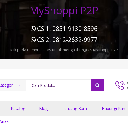
MyShoppi P2P
CS 1: 0851-9130-8596
CS 2: 0812-2632-9977
Klik pada nomor di atas untuk menghubungi CS MyShoppi P2P
ategori
Katalog
Blog
Tentang Kami
Hubungi Kami
 Anak