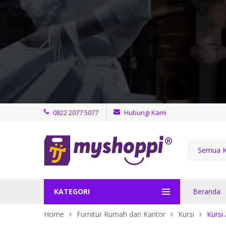
0822 2077 5077
Hubungi Kami
Semua K
KATEGORI
Beranda
Home
Furnitur Rumah dan Kantor
Kursi
Kursi