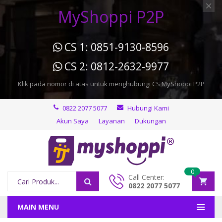
MyShoppi P2P
CS 1: 0851-9130-8596
CS 2: 0812-2632-9977
Klik pada nomor di atas untuk menghubungi CS MyShoppi P2P
0822 2077 5077
Hubungi Kami
Akun Saya
Layanan
Dukungan
0
Call Center:
0822 2077 5077
MAIN MENU