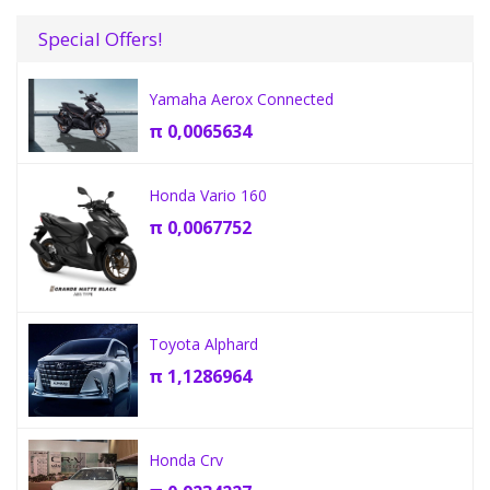
Special Offers!
Yamaha Aerox Connected
π
0,0065634
Honda Vario 160
π
0,0067752
Toyota Alphard
π
1,1286964
Honda Crv