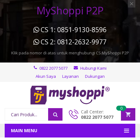
MyShoppi P2P
CS 1: 0851-9130-8596
CS 2: 0812-2632-9977
Klik pada nomor di atas untuk menghubungi CS MyShoppi P2P
0822 2077 5077
Hubungi Kami
Akun Saya
Layanan
Dukungan
0
Call Center:
0822 2077 5077
MAIN MENU