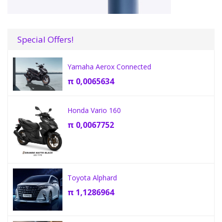
Special Offers!
Yamaha Aerox Connected
π
0,0065634
Honda Vario 160
π
0,0067752
Toyota Alphard
π
1,1286964