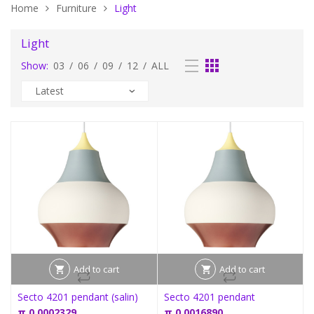
Home
Furniture
Light
Light
Show:
03
/
06
/
09
/
12
/
ALL
Add to cart
Add to cart
Secto 4201 pendant (salin)
Secto 4201 pendant
π
0,0002329
π
0,0016890