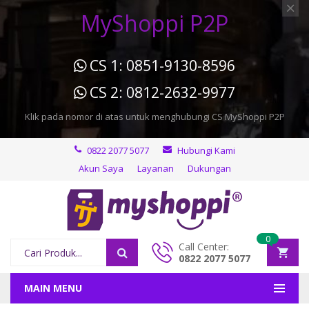
MyShoppi P2P
CS 1: 0851-9130-8596
CS 2: 0812-2632-9977
Klik pada nomor di atas untuk menghubungi CS MyShoppi P2P
0822 2077 5077
Hubungi Kami
Akun Saya
Layanan
Dukungan
0
Call Center:
0822 2077 5077
MAIN MENU