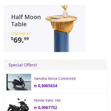
Special Offers!
Yamaha Aerox Connected
π
0,0065634
Honda Vario 160
π
0,0067752