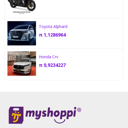
Toyota Alphard
π
1,1286964
Honda Crv
π
0,9234227