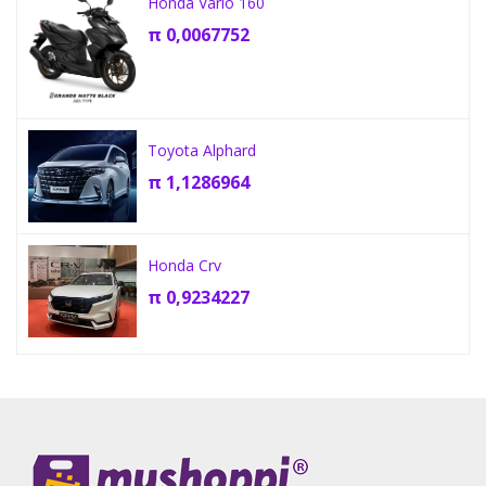
Honda Vario 160
π
0,0067752
Toyota Alphard
π
1,1286964
Honda Crv
π
0,9234227