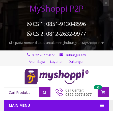
MyShoppi P2P
CS 1: 0851-9130-8596
CS 2: 0812-2632-9977
Klik pada nomor di atas untuk menghubungi CS MyShoppi P2P
0822 2077 5077
Hubungi Kami
Akun Saya
Layanan
Dukungan
0
Call Center:
0822 2077 5077
MAIN MENU