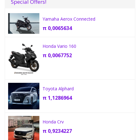
Special Offers!
Yamaha Aerox Connected
π
0,0065634
Honda Vario 160
π
0,0067752
Toyota Alphard
π
1,1286964
Honda Crv
π
0,9234227