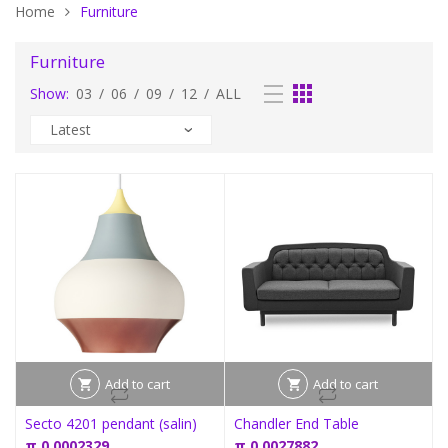
Home
Furniture
Furniture
Show:
03
/
06
/
09
/
12
/
ALL
Add to cart
Add to cart
Secto 4201 pendant (salin)
Chandler End Table
π
0,0002329
π
0,0027882