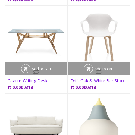
Add to cart
Add to cart
Cavour Writing Desk
Drift Oak & White Bar Stool
π
0,0000318
π
0,0000318