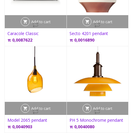
Add to cart
Add to cart
Caracole Classic
Secto 4201 pendant
π
0,0087622
π
0,0016890
Add to cart
Add to cart
Model 2065 pendant
PH 5 Monochrome pendant
π
0,0040903
π
0,0040080