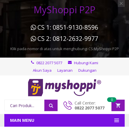
MyShoppi P2P
CS 1: 0851-9130-8596
CS 2: 0812-2632-9977
Klik pada nomor di atas untuk menghubungi CS MyShoppi P2P
0822 2077 5077
Hubungi Kami
Akun Saya
Layanan
Dukungan
0
Call Center:
0822 2077 5077
MAIN MENU