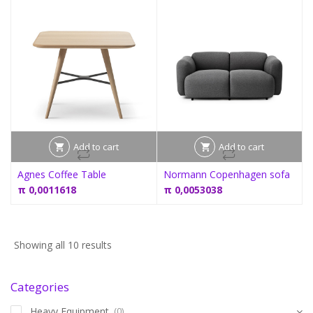
Add to cart
Add to cart
Agnes Coffee Table
Normann Copenhagen sofa
π
0,0011618
π
0,0053038
Showing all 10 results
Categories
Heavy Equipment
(0)