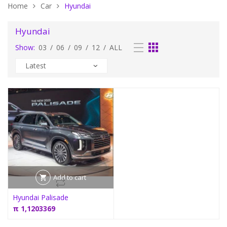
Home
Car
Hyundai
Hyundai
Show:
03
/
06
/
09
/
12
/
ALL
Add to cart
Hyundai Palisade
π
1,1203369