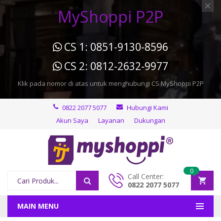
MyShoppi P2P
CS 1: 0851-9130-8596
CS 2: 0812-2632-9977
Klik pada nomor di atas untuk menghubungi CS MyShoppi P2P
0822 2077 5077
Hubungi Kami
Akun Saya
Layanan
Dukungan
0
Call Center:
0822 2077 5077
MAIN MENU