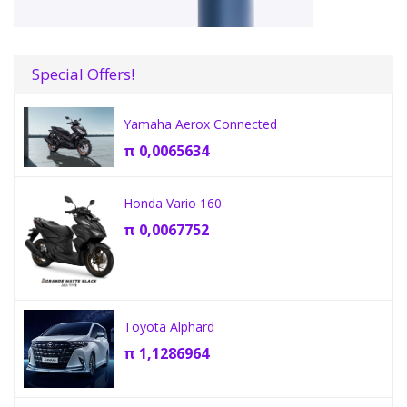
Special Offers!
Yamaha Aerox Connected
π
0,0065634
Honda Vario 160
π
0,0067752
Toyota Alphard
π
1,1286964