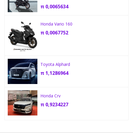
π
0,0065634
Honda Vario 160
π
0,0067752
Toyota Alphard
π
1,1286964
Honda Crv
π
0,9234227