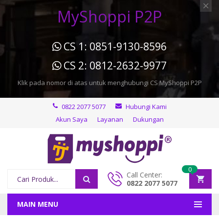
MyShoppi P2P
CS 1: 0851-9130-8596
CS 2: 0812-2632-9977
Klik pada nomor di atas untuk menghubungi CS MyShoppi P2P
0822 2077 5077
Hubungi Kami
Akun Saya
Layanan
Dukungan
0
Call Center:
0822 2077 5077
MAIN MENU