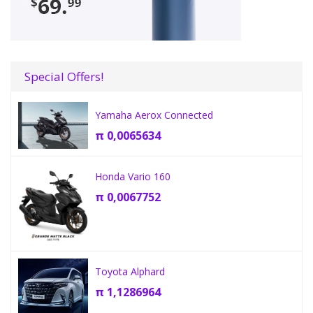
Special Offers!
Yamaha Aerox Connected
π
0,0065634
Honda Vario 160
π
0,0067752
Toyota Alphard
π
1,1286964