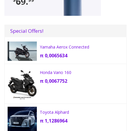
Special Offers!
Yamaha Aerox Connected
π
0,0065634
Honda Vario 160
π
0,0067752
Toyota Alphard
π
1,1286964