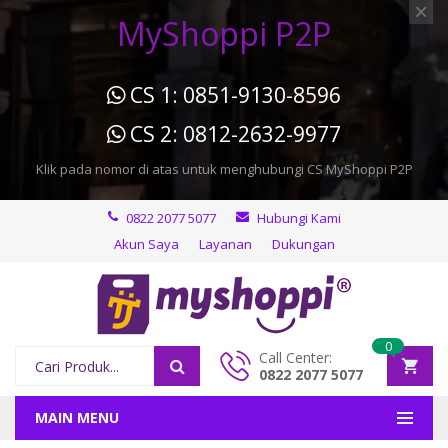
MyShoppi P2P
CS 1: 0851-9130-8596
CS 2: 0812-2632-9977
Klik pada nomor di atas untuk menghubungi CS MyShoppi P2P
0822 2077 5077
Hubungi Kami
Akun Saya
Layanan
Dukungan
0
Call Center:
0822 2077 5077
MAIN MENU