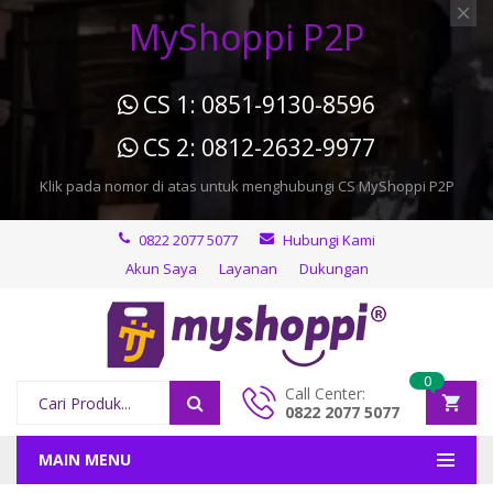
MyShoppi P2P
CS 1: 0851-9130-8596
CS 2: 0812-2632-9977
Klik pada nomor di atas untuk menghubungi CS MyShoppi P2P
0822 2077 5077
Hubungi Kami
Akun Saya
Layanan
Dukungan
0
Call Center:
0822 2077 5077
MAIN MENU