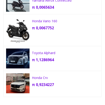
Yamaha Aerox Connected
π
0,0065634
Honda Vario 160
π
0,0067752
Toyota Alphard
π
1,1286964
Honda Crv
π
0,9234227