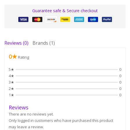
Guarantee safe & Secure checkout
Reviews (0)
Brands (1)
0★
Rating
5★
0
4★
0
3★
0
2★
0
1★
0
Reviews
There are no reviews yet.
Only logged in customers who have purchased this product
may leave a review.