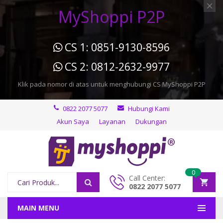
MyShoppi P2P
CS 1: 0851-9130-8596
CS 2: 0812-2632-9977
Klik pada nomor di atas untuk menghubungi CS MyShoppi P2P
0822 2077 5077
Hubungi Kami
Akun Saya
Layanan
Dukungan
0
Call Center:
0822 2077 5077
MAIN MENU