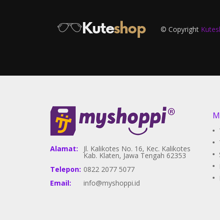
© Copyright
Kutes
M
Alamat:
Jl. Kalikotes No. 16, Kec. Kalikotes
Kab. Klaten, Jawa Tengah 62353
Telepon:
0822 2077 5077
Email:
info@myshoppi.id