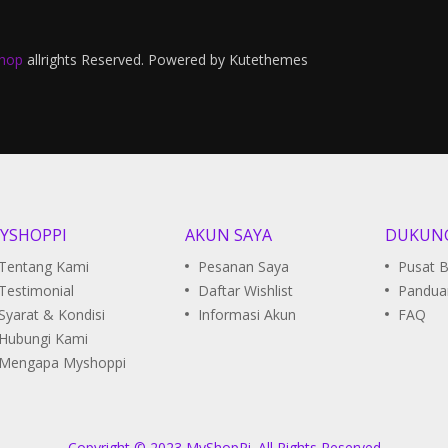
hop
allrights Reserved. Powered by
Kutethemes
YSHOPPI
AKUN SAYA
DUKUN
Tentang Kami
Pesanan Saya
Pusat 
Testimonial
Daftar Wishlist
Pandua
Syarat & Kondisi
Informasi Akun
FAQ
Hubungi Kami
Mengapa Myshoppi
Copyright © 2023 MyShopPi. All Rights Reserved