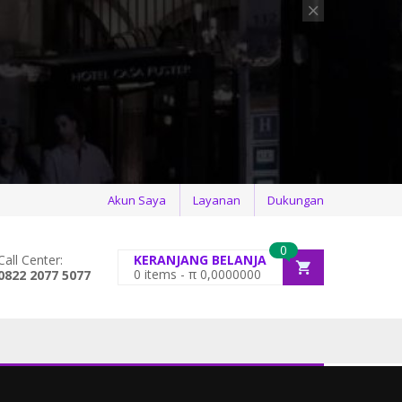
Akun Saya
Layanan
Dukungan
0
Call Center:
KERANJANG BELANJA
0
items -
π
0,0000000
0822 2077 5077